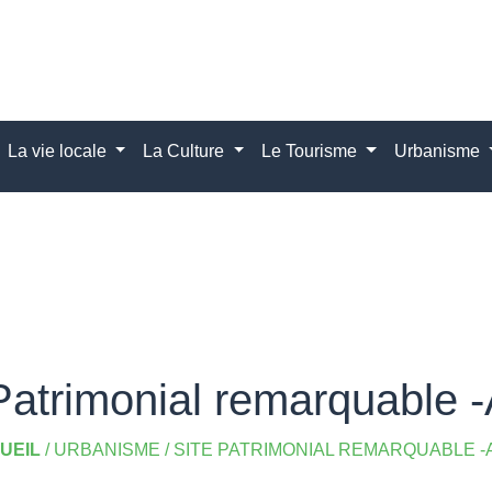
La vie locale
La Culture
Le Tourisme
Urbanisme
Patrimonial remarquable
UEIL
/
URBANISME
/
SITE PATRIMONIAL REMARQUABLE -