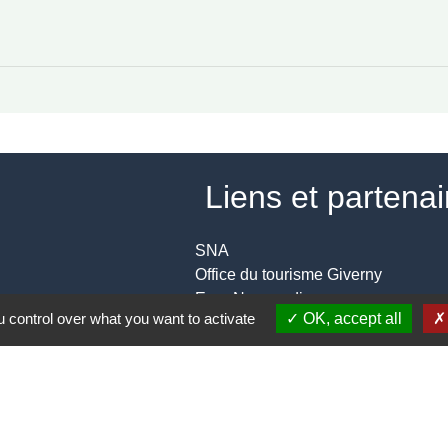
Liens et partena
SNA
Office du tourisme Giverny
Eure Normandie.
 control over what you want to activate
OK, accept all
Conseil Régional de Normandie
Eure Normandie fibre
-
Politique de confidentialité
-
Accessibilité
-
Plan du site
-
G