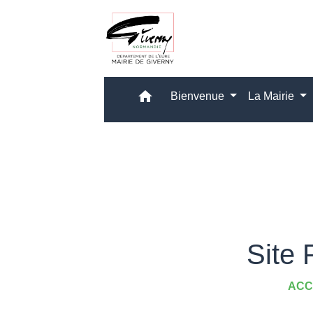
home
Bienvenue
La Mairie
Site 
ACC