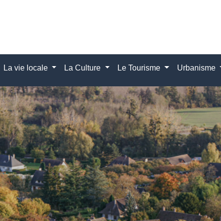
La vie locale
La Culture
Le Tourisme
Urbanisme
Bandeau coquelicots
Mairie de Giverny
Voir plus