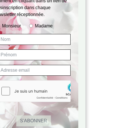
ment en cliquant dans un lien de
sinscription dans chaque
wsletter réceptionnée.
Monsieur
Madame
S'ABONNER