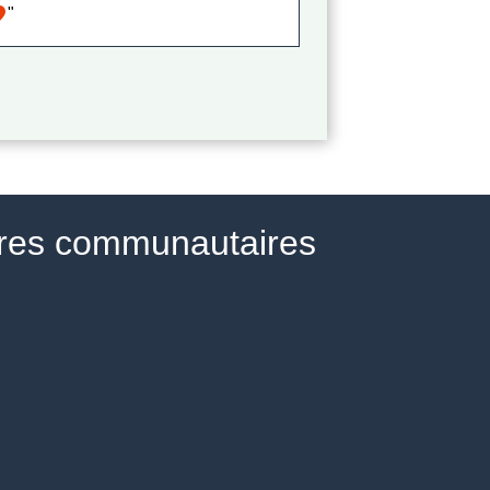
ite
"
ires communautaires