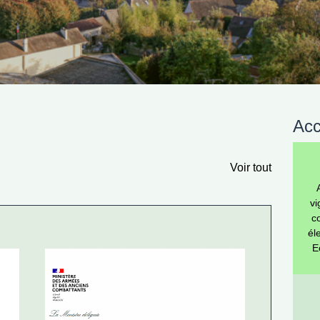
Acc
Voir tout
vi
c
él
E