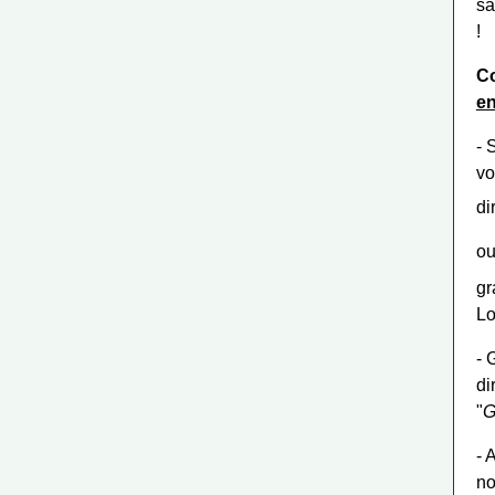
sa
!
C
en
- 
vo
di
o
gr
Lo
- 
di
"
G
- 
no