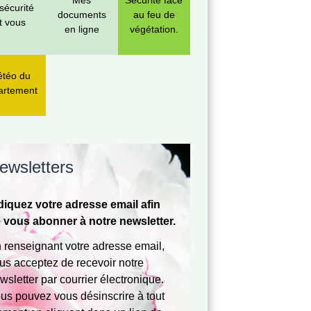
Mes
Sécurité face
sécurité
documents
au feu de
t vous
en ligne
végétation.
téo du
artement
 Orange Canicule & 14 juillet -
⚠️ ALERTE SÉCHERESSE 
es règles dans un contexte
ewsletters
Arrêté préfectoral DDTM/S
-
activant la vigilance sécher
nce Orange Canicule est à
diquez votre adresse email afin
éclarée! À l'approche du 14
 vous abonner à notre newsletter.
appel des règles en vigueur.
 renseignant votre adresse email,
us acceptez de recevoir notre
wsletter par courrier électronique.
us pouvez vous désinscrire à tout