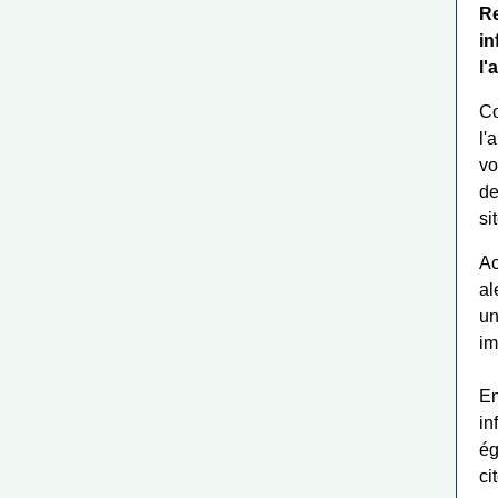
Re
in
l'
Co
l'
vo
de
si
Ac
al
un
im
En
in
ég
ci