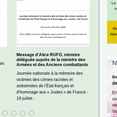
La 
e
Mé
dép
Message d'Alice RUFO, ministre
Vigilance
déléguée auprès de la ministre des
Rappel d
N
ues
Armées et des Anciens combattants
sensible 
Journée nationale à la mémoire des
La Vigila
In
victimes des crimes racistes et
nouveau d
de
antisémites de l'État français et
juillet, r
d'hommage aux « Justes » de France -
En
19 juillet -
vo
ne
Vo