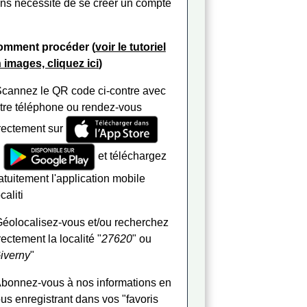
ns nécessité de se créer un compte
omment procéder (
voir le tutoriel
 images, cliquez ici
)
Scannez le QR code ci-contre avec
tre téléphone ou rendez-vous
rectement sur
u
et téléchargez
atuitement l'application mobile
caliti
Géolocalisez-vous et/ou recherchez
rectement la localité "
27620
" ou
iverny
"
Abonnez-vous à nos informations en
us enregistrant dans vos "favoris