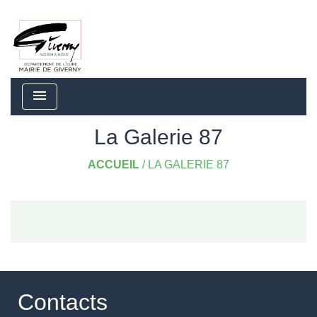
menu
La Galerie 87
ACCUEIL
/
LA GALERIE 87
Contacts