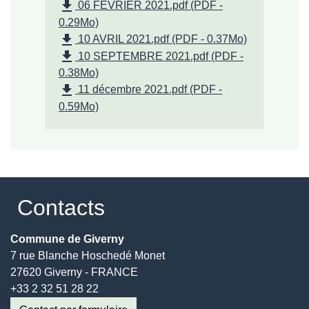
file_download
06 FEVRIER 2021.pdf (PDF -
0.29Mo)
file_download
10 AVRIL 2021.pdf (PDF - 0.37Mo)
file_download
10 SEPTEMBRE 2021.pdf (PDF -
0.38Mo)
file_download
11 décembre 2021.pdf (PDF -
0.59Mo)
Contacts
Commune de Giverny
7 rue Blanche Hoschedé Monet
27620 Giverny - FRANCE
+33 2 32 51 28 22